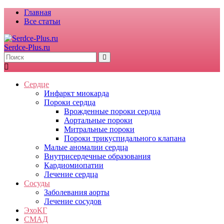
Главная
Все статьи
Serdce-Plus.ru
Сердце
Инфаркт миокарда
Пороки сердца
Врожденные пороки сердца
Аортальные пороки
Митральные пороки
Пороки трикуспидального клапана
Малые аномалии сердца
Внутрисердечные образования
Кардиомиопатии
Лечение сердца
Сосуды
Заболевания аорты
Лечение сосудов
ЭхоКГ
СМАД