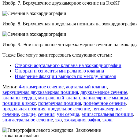
Изобр. 7. Верхушечное двухкамерное сечение на ЭхоКГ
Изобр. 8. Верхушечная продольная позиция на эхокардиографи
Изобр. 9. Эпигастральное четырехкамерное сечение на эхокар
Также Вас могут заинтересовать следующие статьи:
Створки аортального клапана на эхокардиографии
Створки и сегменты митрального клапана
Измерение фракции выброса по методу Simpson
Метки:
4-х камерное сечение
,
аортальный клапан
,
верхушечная двухкамерная позиция
,
двухкамерное сечение
,
клапаны сердца
,
митральный клапан
,
папиллярные мышцы
,
позиции в эхокг
,
поперечная позиция
,
поперечное сечение
,
продольная позиция
,
продольное сечение
,
пятикамерное
сечение
,
сердце
,
сечения
,
узи сердца
,
эпигастральная позиция
,
эпигастральное сечение
,
эхо
,
эхокардиография
,
эхокг