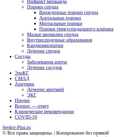
Инфаркт миокарда
Пороки сердца
Врожденные пороки сердца
Аортальные пороки
Митральные пороки
Пороки трикуспидального клапана
Малые аномалии сердца
Внутрисердечные образования
Кардиомиопатии
Лечение сердца
Сосуды
Заболевания аорты
Лечение сосудов
ЭхоКГ
СМАД
Аритмии
Лечение аритмий
ЭКГ
Прочее
Вопрос — ответ
Клинические рекомендации
COVID-19
Serdce-Plus.ru
© Все права защищены. | Копирование без прямой