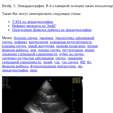
Изобр. 5. Эхокардиография. В 4-х камерной позиции также визуализи
Также Вас могут заинтересовать следующие статьи:
ТЭЛА на эхокардиографии
Инфаркт миокарда на ЭхоКГ
Определение фракции выброса на эхокардиографии
Метки:
болезни сердца
,
давление
,
диагностика заболеваний
сердца
,
инфаркт
,
кардиология
,
клапанная недостаточность
,
клапаны сердца
,
левый желудочек
,
нижняя полая вена
,
низкая
фракция выброса
,
нпв
,
пороки сердца
,
регургитация
,
резкое
снижение глобальной сократимости
,
рубец на сердце
,
сердечно-сосудистые заболевания
,
сердце
,
снижение
глобальной сократимости
,
тромб
,
узи
,
узи сердца
,
ФВ
,
фд
,
фракция выброса
,
функциональная диагностика
,
эхо
,
эхокардиография
,
эхокг