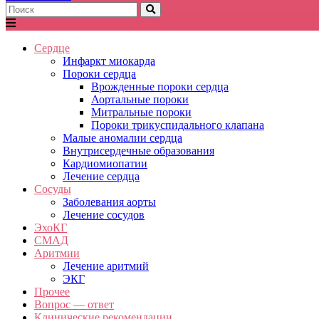
Сердце
Инфаркт миокарда
Пороки сердца
Врожденные пороки сердца
Аортальные пороки
Митральные пороки
Пороки трикуспидального клапана
Малые аномалии сердца
Внутрисердечные образования
Кардиомиопатии
Лечение сердца
Сосуды
Заболевания аорты
Лечение сосудов
ЭхоКГ
СМАД
Аритмии
Лечение аритмий
ЭКГ
Прочее
Вопрос — ответ
Клинические рекомендации