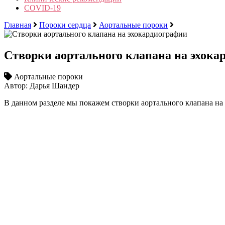
COVID-19
Главная
Пороки сердца
Аортальные пороки
Створки аортального клапана на эхока
Аортальные пороки
Автор: Дарья Шандер
В данном разделе мы покажем створки аортального клапана на