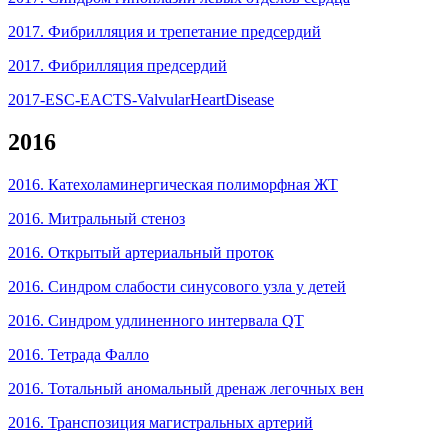
2017. Фибрилляция и трепетание предсердий
2017. Фибрилляция предсердий
2017-ESC-EACTS-ValvularHeartDisease
2016
2016. Катехоламинергическая полиморфная ЖТ
2016. Митральный стеноз
2016. Открытый артериальный проток
2016. Синдром слабости синусового узла у детей
2016. Синдром удлиненного интервала QT
2016. Тетрада Фалло
2016. Тотальный аномальный дренаж легочных вен
2016. Транспозиция магистральных артерий