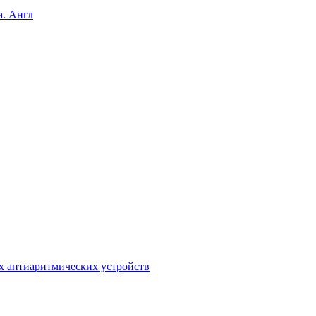
а. Англ
х антиаритмических устройств