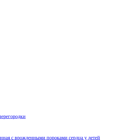
перегородки
анная с врожденными пороками сердца у детей