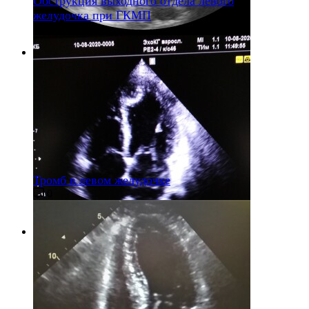
Обструкция выходного отдела левого
желудочка при ГКМП
2
Тромб в левом желудочке
0