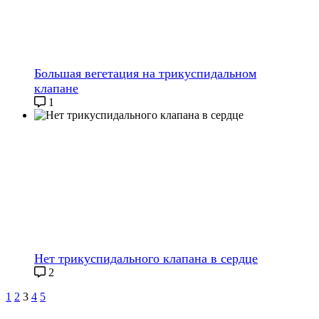
Большая вегетация на трикуспидальном
клапане
1
Нет трикуспидального клапана в сердце
2
1
2
3
4
5