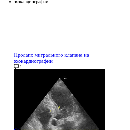
Пролапс митрального клапана на
эхокардиографии
1