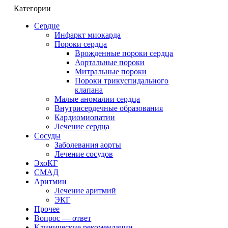
Категории
Сердце
Инфаркт миокарда
Пороки сердца
Врожденные пороки сердца
Аортальные пороки
Митральные пороки
Пороки трикуспидального
клапана
Малые аномалии сердца
Внутрисердечные образования
Кардиомиопатии
Лечение сердца
Сосуды
Заболевания аорты
Лечение сосудов
ЭхоКГ
СМАД
Аритмии
Лечение аритмий
ЭКГ
Прочее
Вопрос — ответ
Клинические рекомендации