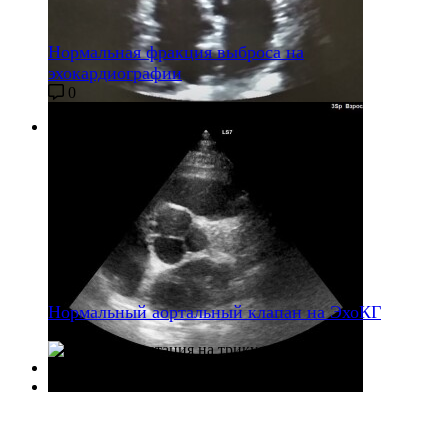
Нормальная фракция выброса на
эхокардиографии
0
Нормальный аортальный клапан на ЭхоКГ
0