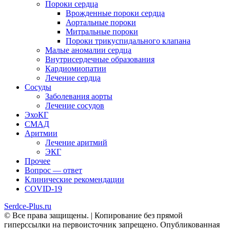
Пороки сердца
Врожденные пороки сердца
Аортальные пороки
Митральные пороки
Пороки трикуспидального клапана
Малые аномалии сердца
Внутрисердечные образования
Кардиомиопатии
Лечение сердца
Сосуды
Заболевания аорты
Лечение сосудов
ЭхоКГ
СМАД
Аритмии
Лечение аритмий
ЭКГ
Прочее
Вопрос — ответ
Клинические рекомендации
COVID-19
Serdce-Plus.ru
© Все права защищены. | Копирование без прямой
гиперссылки на первоисточник запрещено. Опубликованная