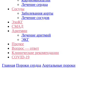
Кардиомиопатии
Лечение сердца
Сосуды
Заболевания аорты
Лечение сосудов
ЭхоКГ
СМАД
Аритмии
Лечение аритмий
ЭКГ
Прочее
Вопрос — ответ
Клинические рекомендации
COVID-19
Главная
Пороки сердца
Аортальные пороки