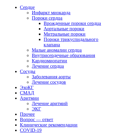
Сердце
Инфаркт миокарда
Пороки сердца
Врожденные пороки сердца
Аортальные пороки
Митральные пороки
Пороки трикуспидального
клапана
Малые аномалии сердца
Внутрисердечные образования
Кардиомиопатии
Лечение сердца
Сосуды
Заболевания аорты
Лечение сосудов
ЭхоКГ
СМАД
Аритмии
Лечение аритмий
ЭКГ
Прочее
Вопрос — ответ
Клинические рекомендации
COVID-19