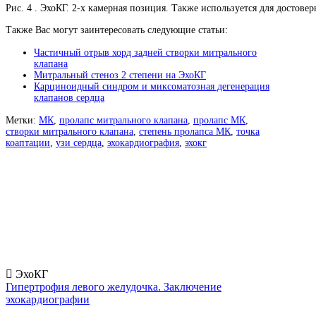
Рис. 4 . ЭхоКГ. 2-х камерная позиция. Также используется для достов
Также Вас могут заинтересовать следующие статьи:
Частичный отрыв хорд задней створки митрального
клапана
Митральный стеноз 2 степени на ЭхоКГ
Карциноидный синдром и миксоматозная дегенерация
клапанов сердца
Метки:
МК
,
пролапс митрального клапана
,
пролапс МК
,
створки митрального клапана
,
степень пролапса МК
,
точка
коаптации
,
узи сердца
,
эхокардиография
,
эхокг
ЭхоКГ
Гипертрофия левого желудочка. Заключение
эхокардиографии