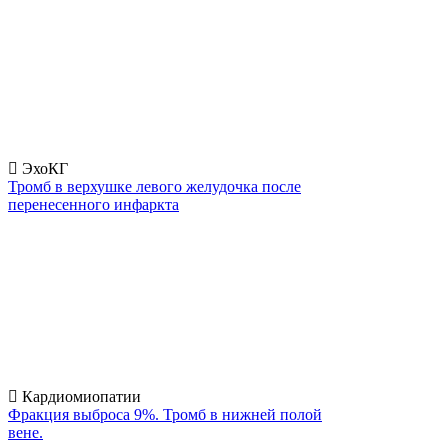
ЭхоКГ
Тромб в верхушке левого желудочка после
перенесенного инфаркта
Кардиомиопатии
Фракция выброса 9%. Тромб в нижней полой
вене.