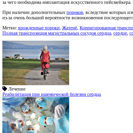
за чего необходима имплантация искусственного пейсмейкера.
При наличии дополнительных
пороков
, вследствие которых и
из-за очень большой вероятности возникновения последующег
Метки:
врожденные пороки
,
Жатенё
,
Корригированная транспо
Полная транспозиция магистральных сосудов сердца
,
сердце
,
с
Лечение
Реабилитация при ишемической болезни сердца