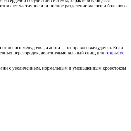
ера сердечно сосудистой системы, характеризующаяся
озникает частичное или полное разделение малого и большого
от левого желудочка, а аорта — от правого желудочка. Если
рдечных перегородок, аортопульмональный свищ или
открытое
ологии с увеличенным, нормальным и уменьшенным кровотоком