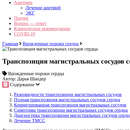
Аритмии
Лечение аритмий
ЭКГ
Прочее
Вопрос — ответ
Клинические рекомендации
COVID-19
Главная
Врожденные пороки сердца
Транспозиция магистральных сосудов с
Врожденные пороки сердца
Автор: Дарья Шандер
Содержание
Разновидности транспозиции магистральных сосудов
Полная транспозиция магистральных сосудов сердца
Корригированная транспозиция магистральных сосудов
Симптомы транспозиции магистральных сосудов сердца
Диагностика транспозиции магистральных сосудов сердц
Лечение ТМСС