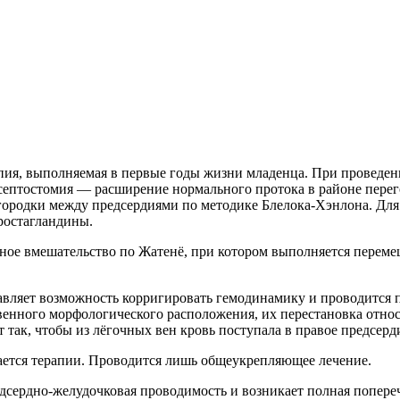
ия, выполняемая в первые годы жизни младенца. При проведен
 септостомия — расширение нормального протока в районе пере
ородки между предсердиями по методике Блелока-Хэнлона. Для 
ростагландины.
ое вмешательство по Жатенё, при котором выполняется перемещ
авляет возможность корригировать гемодинамику и проводится
енного морфологического расположения, их перестановка относи
 так, чтобы из лёгочных вен кровь поступала в правое предсерди
ется терапии. Проводится лишь общеукрепляющее лечение.
едсердно-желудочковая проводимость и возникает полная попер