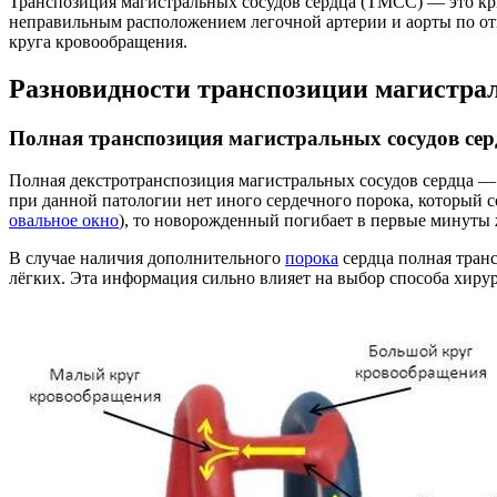
Транспозиция магистральных сосудов сердца (ТМСС) — это кри
неправильным расположением легочной артерии и аорты по отн
круга кровообращения.
Разновидности транспозиции магистра
Полная транспозиция магистральных сосудов сер
Полная декстротранспозиция магистральных сосудов сердца — с
при данной патологии нет иного сердечного порока, который
овальное окно
), то новорожденный погибает в первые минуты
В случае наличия дополнительного
порока
сердца полная тран
лёгких. Эта информация сильно влияет на выбор способа хиру