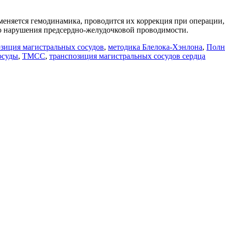
зменяется гемодинамика, проводится их коррекция при операции
о нарушения предсердно-желудочковой проводимости.
зиция магистральных сосудов
,
методика Блелока-Хэнлона
,
Полн
осуды
,
ТМСС
,
транспозиция магистральных сосудов сердца