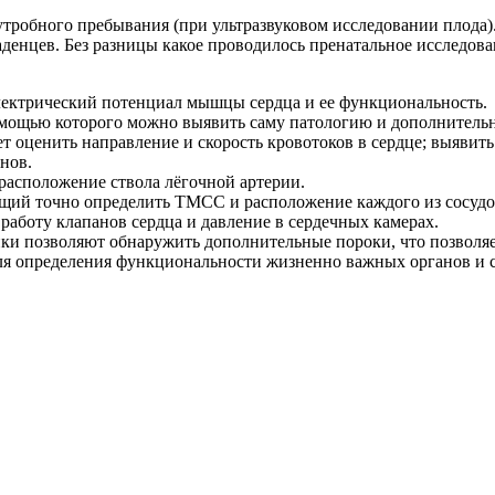
утробного пребывания (при ультразвуковом исследовании плода
денцев. Без разницы какое проводилось пренатальное исследов
лектрический потенциал мышцы сердца и ее функциональность.
мощью которого можно выявить саму патологию и дополнительн
 оценить направление и скорость кровотоков в сердце; выявит
нов.
расположение ствола лёгочной артерии.
щий точно определить ТМСС и расположение каждого из сосудо
работу клапанов сердца и давление в сердечных камерах.
и позволяют обнаружить дополнительные пороки, что позволяет
я определения функциональности жизненно важных органов и си