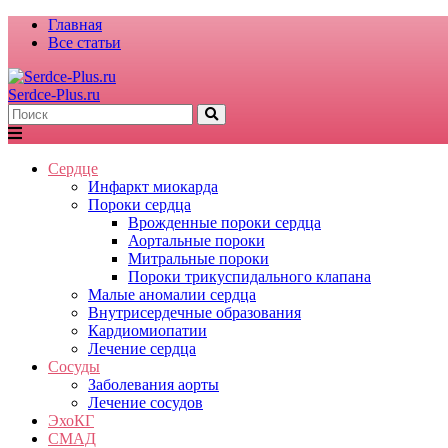
Главная
Все статьи
Serdce-Plus.ru
Сердце
Инфаркт миокарда
Пороки сердца
Врожденные пороки сердца
Аортальные пороки
Митральные пороки
Пороки трикуспидального клапана
Малые аномалии сердца
Внутрисердечные образования
Кардиомиопатии
Лечение сердца
Сосуды
Заболевания аорты
Лечение сосудов
ЭхоКГ
СМАД