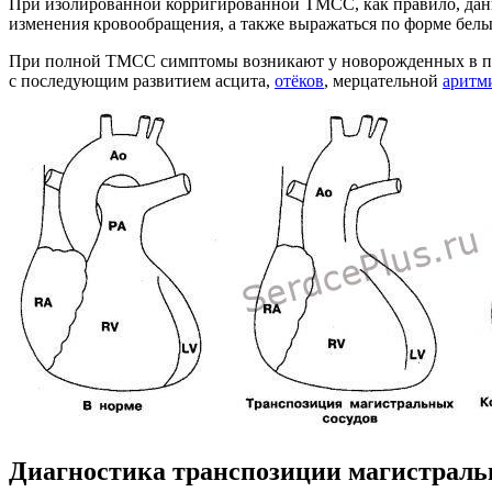
При изолированной корригированной ТМСС, как правило, данна
изменения кровообращения, а также выражаться по форме белы
При полной ТМСС симптомы возникают у новорожденных в пе
с последующим развитием асцита,
отёков
, мерцательной
аритм
Диагностика транспозиции магистральн