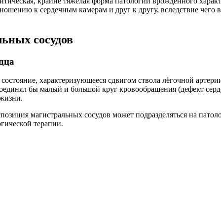
тическая, крайне тяжёлая форма патологии врожденного характ
ошению к сердечным камерам и друг к другу, вследствие чего в
льных сосудов
дца
остояние, характеризующееся сдвигом ствола лёгочной артерии 
 соединял бы малый и большой круг кровообращения (дефект се
 жизни.
спозиция магистральных сосудов может подразделяться на пат
ргической терапии.