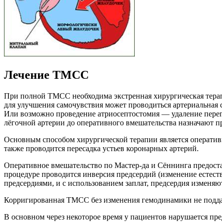
Лечение ТМСС
При полной ТМСС необходима экстренная хирургическая терап
для улучшения самочувствия может проводиться артериальная
Или возможно проведение атриосептостомия — удаление перег
лёгочной артерии до оперативного вмешательства назначают п
Основным способом хирургической терапии является оперативн
также проводится пересадка устьев коронарных артерий.
Оперативное вмешательство по Мастер-да и Сённинга предост
процедуре проводится инверсия предсердий (изменение естеств
предсердиями, и с использованием заплат, предсердия изменяют
Корригированная ТМСС без изменения гемодинамики не подда
В основном через некоторое время у пациентов нарушается пр