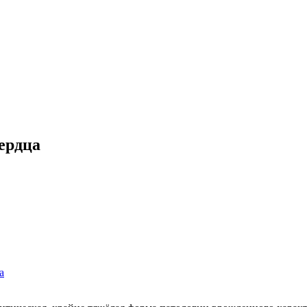
ердца
а