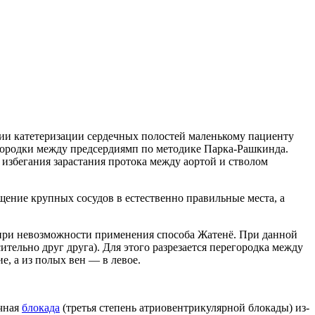
ии катетеризации сердечных полостей маленькому пациенту
городки между предсердиямп по методике Парка-Рашкинда.
избегания зарастания протока между аортой и стволом
ение крупных сосудов в естественно правильные места, а
 при невозможности применения способа Жатенё. При данной
тельно друг друга). Для этого разрезается перегородка между
е, а из полых вен — в левое.
ечная
блокада
(третья степень атриовентрикулярной блокады) из-