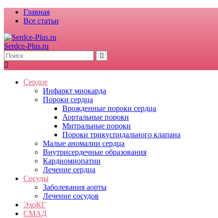
Главная
Все статьи
Serdce-Plus.ru
Сердце
Инфаркт миокарда
Пороки сердца
Врожденные пороки сердца
Аортальные пороки
Митральные пороки
Пороки трикуспидального клапана
Малые аномалии сердца
Внутрисердечные образования
Кардиомиопатии
Лечение сердца
Сосуды
Заболевания аорты
Лечение сосудов
ЭхоКГ
СМАД