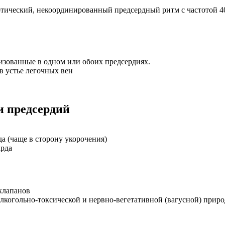
тический, некоординированный предсердный ритм с частотой 40
зованные в одном или обоих предсердиях.
 устье легочных вен
 предсердий
а (чаще в сторону укорочения)
арда
клапанов
алкогольно-токсической и нервно-вегетативной (вагусной) прир