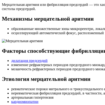
Мерцательная аритмия или фибрилляция предсердий — это хао
систолы предсердий.
Механизмы мерцательной аритмии
образованные множественные зоны микрореентри, локали
осциллирующий автоматический фокус, расположенный в
Факторы способствующие фибрилляции
дилатация предсердий
изменение рефрактерных периодов предсердного миокард
мозаичность рефрактерных периодов предсердного миок
Этиология мерцательной аритмии
ревматические пороки митрального и трикуспидального 
неревматическая фибрилляция предсердий, в частности, 
артериальная гипертензия
кардиомиопатии