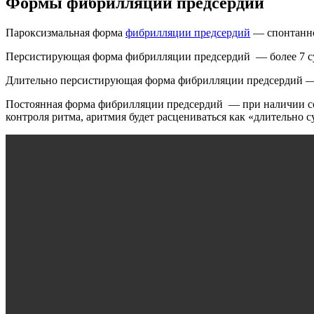
Формы фибрилляции предсердий
Пароксизмальная форма
фибрилляции предсердий
— спонтанно 
Персистирующая форма фибрилляции предсердий — более 7 сут
Длительно персистирующая форма фибрилляции предсердий — бо
Постоянная форма фибрилляции предсердий — при наличии согл
контроля ритма, аритмия будет расцениваться как «длительно