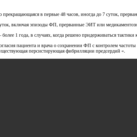
прекращающаяся в первые 48 часов, иногда до 7 суток, прерва
ок, включая эпизоды ФП, прерванные ЭИТ или медикаментозно,
лее 1 года, в случаях, когда решено придерживаться тактики к
асия пациента и врача о сохранении ФП с контролем частоты ж
 существующая персистирующая фибрилляции предсердий «.