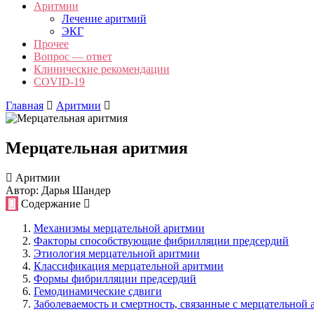
Аритмии
Лечение аритмий
ЭКГ
Прочее
Вопрос — ответ
Клинические рекомендации
COVID-19
Главная
Аритмии
Мерцательная аритмия
Аритмии
Автор: Дарья Шандер
Содержание
Механизмы мерцательной аритмии
Факторы способствующие фибрилляции предсердий
Этиология мерцательной аритмии
Классификация мерцательной аритмии
Формы фибрилляции предсердий
Гемодинамические сдвиги
Заболеваемость и смертность, связанные с мерцательной