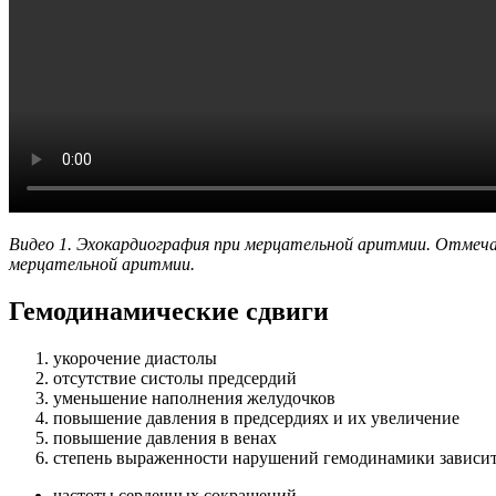
Видео 1. Эхокардиография при мерцательной аритмии. Отмеча
мерцательной аритмии.
Гемодинамические сдвиги
укорочение диастолы
отсутствие систолы предсердий
уменьшение наполнения желудочков
повышение давления в предсердиях и их увеличение
повышение давления в венах
степень выраженности нарушений гемодинамики зависит
частоты сердечных сокращений