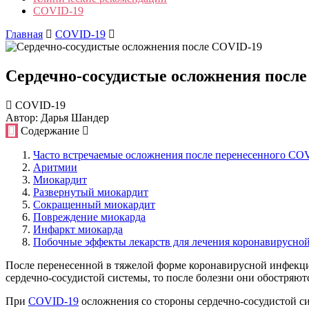
COVID-19
Главная
COVID-19
Сердечно-сосудистые осложнения посл
COVID-19
Автор: Дарья Шандер
Содержание
Часто встречаемые осложнения после перенесенного CO
Аритмии
Миокардит
Развернутый миокардит
Сокращенный миокардит
Повреждение миокарда
Инфаркт миокарда
Побочные эффекты лекарств для лечения коронавирусно
После перенесенной в тяжелой форме коронавирусной инфекци
сердечно-сосудистой системы, то после болезни они обостряютс
При
COVID-19
осложнения со стороны сердечно-сосудистой с