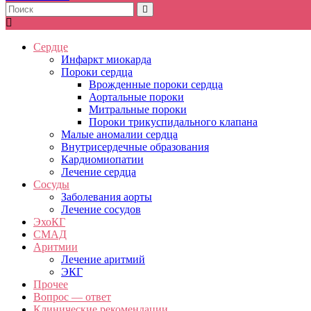
Сердце
Инфаркт миокарда
Пороки сердца
Врожденные пороки сердца
Аортальные пороки
Митральные пороки
Пороки трикуспидального клапана
Малые аномалии сердца
Внутрисердечные образования
Кардиомиопатии
Лечение сердца
Сосуды
Заболевания аорты
Лечение сосудов
ЭхоКГ
СМАД
Аритмии
Лечение аритмий
ЭКГ
Прочее
Вопрос — ответ
Клинические рекомендации