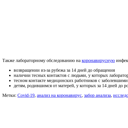
Также лабораторному обследованию на
коронавирусную
инфек
возвращении из-за рубежа за 14 дней до обращения
наличии тесных контактов с людьми, у которых лаборат
тесном контакте медицинских работников с заболевшим
детям, родившимся от матерей, у которых за 14 дней до
Метки:
Covid-19
,
анализ на коронавирус
,
забор анализа
,
исслед