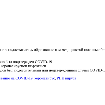
цию подлежат лица, обратившиеся за медицинской помощью без
орно был подтвержден COVID-19
и коронавирусной инфекцией
 родов был подозрительный или подтвержденный случай COVID-1
ование на COVID-19
,
коронавирус
,
РНК вируса