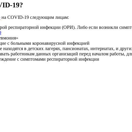
VID-19?
е
на COVID-19 следующим лицам:
ой респираторной инфекции (ОРИ). Либо если возникли симпто
9
евмония»
щие с больными коронавирусной инфекцией
е находятся в детских лагерях, пансионатах, интернатах, и дру
вать работникам данных организаций перед началом работы, дл
чреждение с симптомами респираторной инфекции