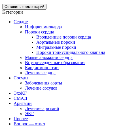
Категории
Сердце
Инфаркт миокарда
Пороки сердца
Врожденные пороки сердца
Аортальные пороки
Митральные пороки
Пороки трикуспидального клапана
Малые аномалии сердца
Внутрисердечные образования
Кардиомиопатии
Лечение сердца
Сосуды
Заболевания аорты
Лечение сосудов
ЭхоКГ
СМАД
Аритмии
Лечение аритмий
ЭКГ
Прочее
Вопрос — ответ