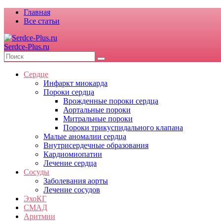
Главная
Все статьи
Serdce-Plus.ru
Сердце
Инфаркт миокарда
Пороки сердца
Врожденные пороки сердца
Аортальные пороки
Митральные пороки
Пороки трикуспидального клапана
Малые аномалии сердца
Внутрисердечные образования
Кардиомиопатии
Лечение сердца
Сосуды
Заболевания аорты
Лечение сосудов
ЭхоКГ
СМАД
Аритмии