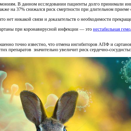
евмониям. В данном исследовании пациенты долго принимали и
акже на 37% снижался риск смертности при длительном приеме 
то нет никакой связи и доказательств о необходимости прекра
сартаны при коронавирусной инфекции — это
нестабильная гем
вершенно точно известно, что отмена ингибиторов АПФ и сартан
тих препаратов значительно увеличит риск сердечно-сосудистых