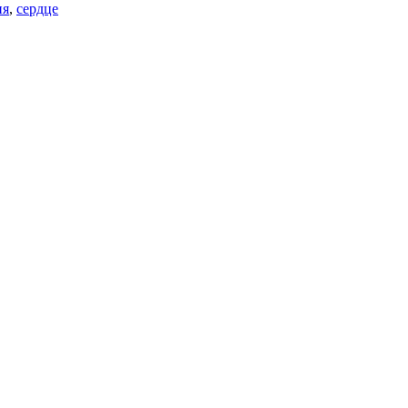
ия
,
сердце