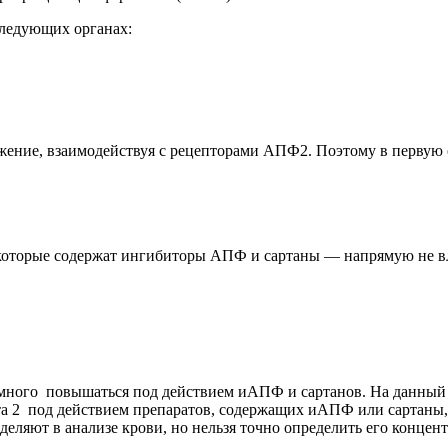
ледующих органах:
ение, взаимодействуя с рецепторами АПФ2. Поэтому в первую о
 которые содержат ингибиторы АПФ и сартаны — напрямую не вл
ного повышаться под действием иАПФ и сартанов. На данный 
а 2 под действием препаратов, содержащих иАПФ или сартаны
еляют в анализе крови, но нельзя точно определить его концен