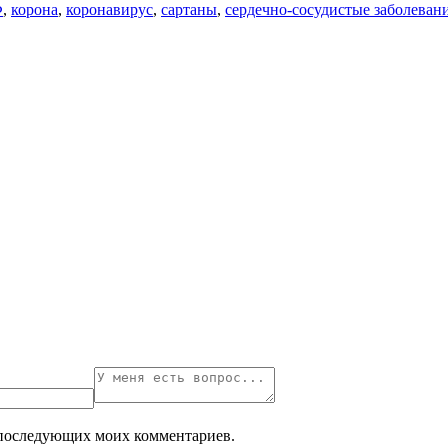
Ф
,
корона
,
коронавирус
,
сартаны
,
сердечно-сосудистые заболеван
ля последующих моих комментариев.