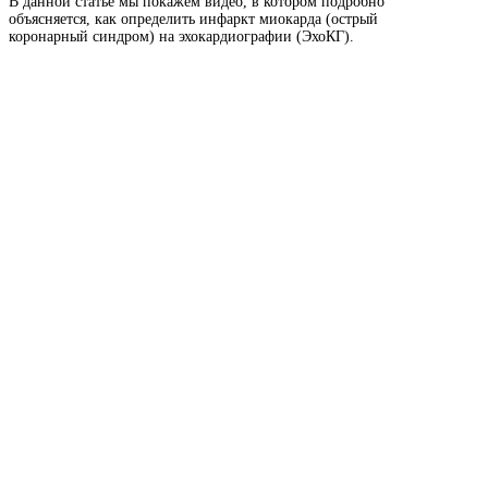
В данной статье мы покажем видео, в котором подробно
объясняется, как определить инфаркт миокарда (острый
коронарный синдром) на эхокардиографии (ЭхоКГ).