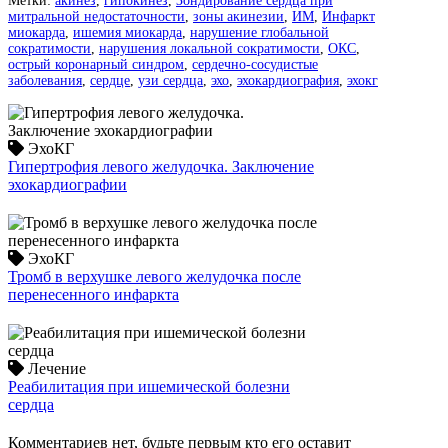
Метки:
акинез
,
гипокинез
,
Зондирование сердца при
митральной недостаточности
,
зоны акинезии
,
ИМ
,
Инфаркт
миокарда
,
ишемия миокарда
,
нарушение глобальной
сократимости
,
нарушения локальной сократимости
,
ОКС
,
острый коронарный синдром
,
сердечно-сосудистые
заболевания
,
сердце
,
узи сердца
,
эхо
,
эхокардиография
,
эхокг
ЭхоКГ
Гипертрофия левого желудочка. Заключение
эхокардиографии
ЭхоКГ
Тромб в верхушке левого желудочка после
перенесенного инфаркта
Лечение
Реабилитация при ишемической болезни
сердца
Комментариев нет, будьте первым кто его оставит