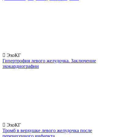
ЭхоКГ
Гипертрофия левого желудочка. Заключение
эхокардиографии
ЭхоКГ
Тромб в верхушке левого желудочка после
перенесенного инфаркта