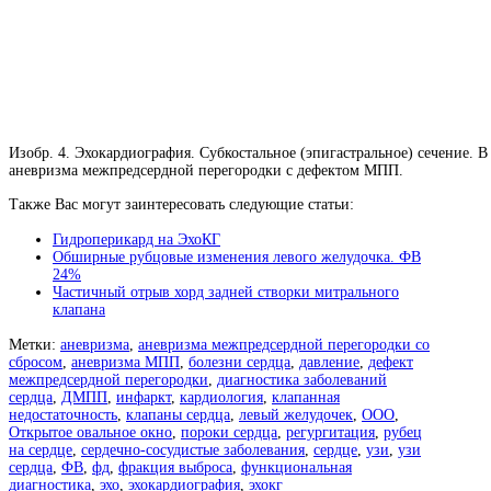
Изобр. 4. Эхокардиография. Субкостальное (эпигастральное) сечение.
аневризма межпредсердной перегородки с дефектом МПП.
Также Вас могут заинтересовать следующие статьи:
Гидроперикард на ЭхоКГ
Обширные рубцовые изменения левого желудочка. ФВ
24%
Частичный отрыв хорд задней створки митрального
клапана
Метки:
аневризма
,
аневризма межпредсердной перегородки со
сбросом
,
аневризма МПП
,
болезни сердца
,
давление
,
дефект
межпредсердной перегородки
,
диагностика заболеваний
сердца
,
ДМПП
,
инфаркт
,
кардиология
,
клапанная
недостаточность
,
клапаны сердца
,
левый желудочек
,
ООО
,
Открытое овальное окно
,
пороки сердца
,
регургитация
,
рубец
на сердце
,
сердечно-сосудистые заболевания
,
сердце
,
узи
,
узи
сердца
,
ФВ
,
фд
,
фракция выброса
,
функциональная
диагностика
,
эхо
,
эхокардиография
,
эхокг