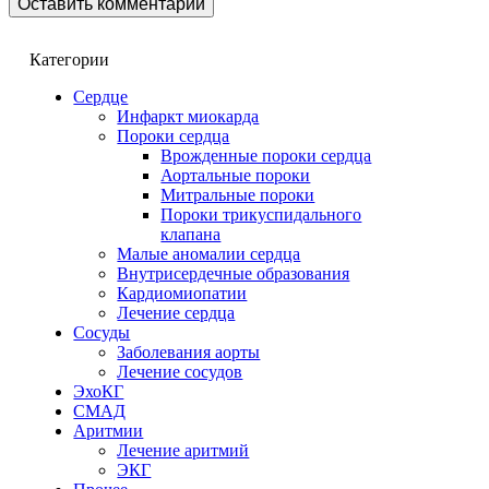
Категории
Сердце
Инфаркт миокарда
Пороки сердца
Врожденные пороки сердца
Аортальные пороки
Митральные пороки
Пороки трикуспидального
клапана
Малые аномалии сердца
Внутрисердечные образования
Кардиомиопатии
Лечение сердца
Сосуды
Заболевания аорты
Лечение сосудов
ЭхоКГ
СМАД
Аритмии
Лечение аритмий
ЭКГ