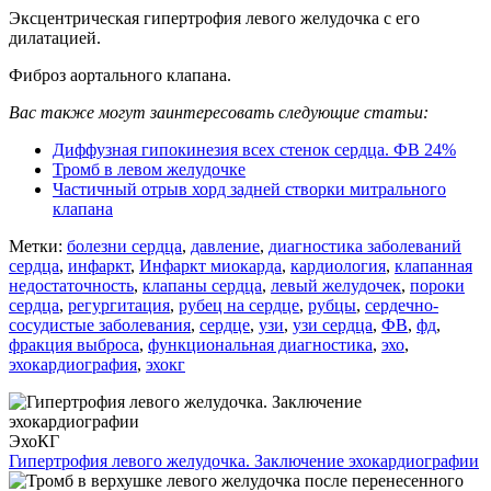
Эксцентрическая гипертрофия левого желудочка с его
дилатацией.
Фиброз аортального клапана.
Вас также могут заинтересовать следующие статьи:
Диффузная гипокинезия всех стенок сердца. ФВ 24%
Тромб в левом желудочке
Частичный отрыв хорд задней створки митрального
клапана
Метки:
болезни сердца
,
давление
,
диагностика заболеваний
сердца
,
инфаркт
,
Инфаркт миокарда
,
кардиология
,
клапанная
недостаточность
,
клапаны сердца
,
левый желудочек
,
пороки
сердца
,
регургитация
,
рубец на сердце
,
рубцы
,
сердечно-
сосудистые заболевания
,
сердце
,
узи
,
узи сердца
,
ФВ
,
фд
,
фракция выброса
,
функциональная диагностика
,
эхо
,
эхокардиография
,
эхокг
ЭхоКГ
Гипертрофия левого желудочка. Заключение эхокардиографии