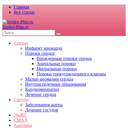
Главная
Все статьи
Serdce-Plus.ru
Сердце
Инфаркт миокарда
Пороки сердца
Врожденные пороки сердца
Аортальные пороки
Митральные пороки
Пороки трикуспидального клапана
Малые аномалии сердца
Внутрисердечные образования
Кардиомиопатии
Лечение сердца
Сосуды
Заболевания аорты
Лечение сосудов
ЭхоКГ
СМАД
Аритмии