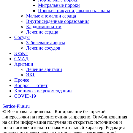
Митральные пороки
Пороки трикуспидального клапана
Малые аномалии сердца
Внутрисердечные образования
Кардиомиопатии
Лечение сердца
Сосуды
Заболевания аорты
Лечение сосудов
ЭхоКГ
СМАД
Аритмии
Лечение аритмий
ЭКГ
Прочее
Вопрос — ответ
Клинические рекомендации
COVID-19
Serdce-Plus.ru
© Все права защищены. | Копирование без прямой
гиперссылки на первоисточник запрещено. Опубликованная
на сайте информация получена из открытых источников и
носит исключительно ознакомительный характер. Редакция
портала ни в коем случае не призывает к самолечению!