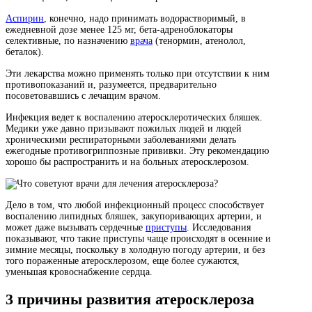
Аспирин
, конечно, надо принимать водорастворимый, в
ежедневной дозе менее 125 мг, бета-адреноблокаторы
селективные, по назначению
врача
(тенормин, атенолол,
беталок).
Эти лекарства можно применять только при отсутствии к ним
противопоказаний и, разумеется, предварительно
посоветовавшись с лечащим врачом.
Инфекция ведет к воспалению атеросклеротических бляшек.
Медики уже давно призывают пожилых людей и людей
хроническими респираторными заболеваниями делать
ежегодные противогриппозные прививки. Эту рекомендацию
хорошо бы распространить и на больных атеросклерозом.
Дело в том, что любой инфекционный процесс способствует
воспалению липидных бляшек, закупоривающих артерии, и
может даже вызывать сердечные
приступы
. Исследования
показывают, что такие приступы чаще происходят в осенние и
зимние месяцы, поскольку в холодную погоду артерии, и без
того пораженные атеросклерозом, еще более сужаются,
уменьшая кровоснабжение сердца.
3 причины развития атеросклероза