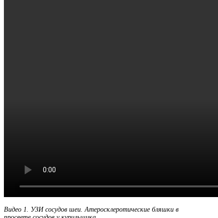
Видео 1. УЗИ сосудов шеи. Атеросклеротические бляшки в
просвете сосудов у курильщика.