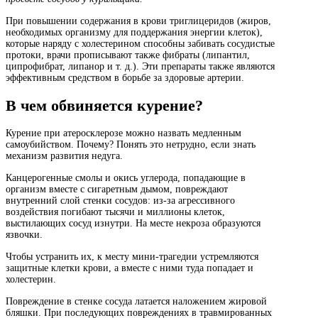
При повышении содержания в крови триглицеридов (жиров,
необходимых организму для поддержания энергии клеток),
которые наряду с холестерином способны забивать сосудистые
протоки, врачи прописывают также фибраты (липантил,
ципрофибрат, липанор и т. д.). Эти препараты также являются
эффективным средством в борьбе за здоровые артерии.
В чем обвиняется курение?
Курение при атеросклерозе можно назвать медленным
самоубийством. Почему? Понять это нетрудно, если знать
механизм развития недуга.
Канцерогенные смолы и окись углерода, попадающие в
организм вместе с сигаретным дымом, повреждают
внутренний слой стенки сосудов: из-за агрессивного
воздействия погибают тысячи и миллионы клеток,
выстилающих сосуд изнутри. На месте некроза образуются
язвочки.
Чтобы устранить их, к месту мини-трагедии устремляются
защитные клетки крови, а вместе с ними туда попадает и
холестерин.
Повреждение в стенке сосуда латается наложением жировой
бляшки. При последующих повреждениях в травмированных