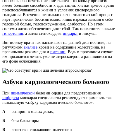
способны обеспечить питание тканей. Поскольку организм
имеет большие способности к адаптации, клетки долгое время
приспосабливаются к жизни в условиях кислородного
голодания. В течение нескольких лет патологический процесс
идет практически бессимптомно, лишь изредка заявляя о себе
головной болью, головокружением, слабостью. Но затем
системы жизнеобеспечения дают сбой. Так появляются вначале
гипертония
, а затем стенокардия,
инфаркт
и инсульт.
Вот почему врачи так настаивают на ранней диагностике, на
регулярном
анализе
крови на содержание холестерина, на
правильном режиме дня и
питании
. Ведь в противном случае
им приходится лечить уже не атеросклероз, а развившиеся на
его фоне осложнения.
Азбука кардиологического больного
При
ишемической
болезни сердца для предотвращения
инфаркта
миокарда специалисты рекомендуют применять так
называемую «азбуку кардиологического больного»:
А
— аспирин в малых дозах,
Б
— бета-блокаторы,
В
— вещества, снижающие холестерин.