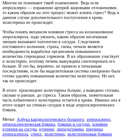
Многие не понимают такой взаимосвязи. Ведь если
атеросклероз — поражение артерий жировыми отложениями,
то каким образом на этот процесс может влиять стресс? Ведь в
данном случае дополнительного поступления в кровь
холестерина не происходит.
Чтобы понять механизм влияния стресса на возникновение
атеросклероза, надо уяснить, каким образом негативные
эмоции вызывают патологию в сосудах. Следствием
постоянного волнения, страха, гнева, печали является
необходимость выработки организмом повышенного
количества стероидных гормонов. В их образовании участвует
и холестерин, поэтому печень вынуждена синтезировать его
больше. И это бы, вероятно, не привело к печальным
последствиям, если бы выделительная система синхронно была
готова удалять повышенные количества холестерина. Но нет,
так не происходит.
В итоге: произведено холестерина больше, а выведено столько,
сколько и раньше, до стресса. Таким образом, значительная
часть избыточного холестерина остается в крови. Именно она в
итоге осядет на стенках сосудов в виде атеросклеротических
бляшек.
Метки:
Азбука кардиологического больного
,
атеросклероз
,
атеросклеротическая бляшка
,
бляшки в сосудах
,
влияние
курения на сосуды
,
курение
,
липидограмма
,
причины
атеросклероза
,
стресс
,
холестерин
,
холестериновые бляшки