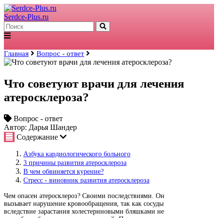
Serdce-Plus.ru
Главная
Вопрос - ответ
Что советуют врачи для лечения
атеросклероза?
Вопрос - ответ
Автор: Дарья Шандер
Содержание
Азбука кардиологического больного
3 причины развития атеросклероза
В чем обвиняется курение?
Стресс - виновник развития атеросклероза
Чем опасен атеросклероз? Своими последствиями. Он
вызывает нарушение кровообращения, так как сосуды
вследствие зарастания холестериновыми бляшками не