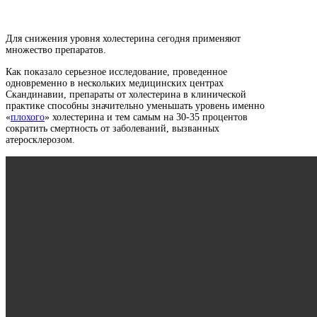
Для снижения уровня холестерина сегодня применяют
множество препаратов.
Как показало серьезное исследование, проведенное
одновременно в нескольких медицинских центрах
Скандинавии, препараты от холестерина в клинической
практике способны значительно уменьшать уровень именно
«
плохого
» холестерина и тем самым на 30-35 процентов
сократить смертность от заболеваний, вызванных
атеросклерозом.