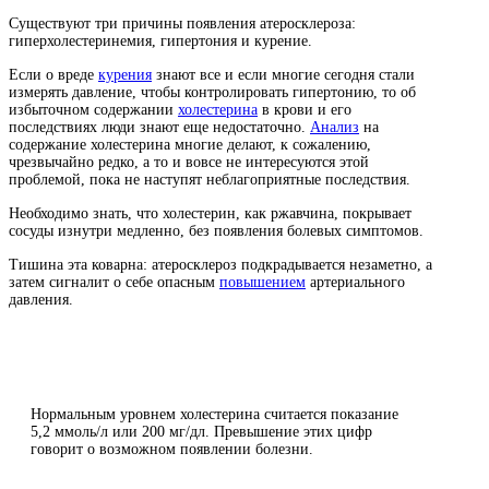
Существуют три причины появления атеросклероза:
гиперхолестеринемия, гипертония и курение.
Если о вреде
курения
знают все и если многие сегодня стали
измерять давление, чтобы контролировать гипертонию, то об
избыточном содержании
холестерина
в крови и его
последствиях люди знают еще недостаточно.
Анализ
на
содержание холестерина многие делают, к сожалению,
чрезвычайно редко, а то и вовсе не интересуются этой
проблемой, пока не наступят неблагоприятные последствия.
Необходимо знать, что холестерин, как ржавчина, покрывает
сосуды изнутри медленно, без появления болевых симптомов.
Тишина эта коварна: атеросклероз подкрадывается незаметно, а
затем сигналит о себе опасным
повышением
артериального
давления.
Нормальным уровнем холестерина считается показание
5,2 ммоль/л или 200 мг/дл. Превышение этих цифр
говорит о возможном появлении болезни.