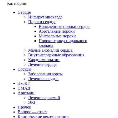
Категории
Сердце
Инфаркт миокарда
Пороки сердца
Врожденные пороки сердца
Аортальные пороки
Митральные пороки
Пороки трикуспидального
клапана
Малые аномалии сердца
Внутрисердечные образования
Кардиомиопатии
Лечение сердца
Сосуды
Заболевания аорты
Лечение сосудов
ЭхоКГ
СМАД
Аритмии
Лечение аритмий
ЭКГ
Прочее
Вопрос — ответ
Клинические рекомендации