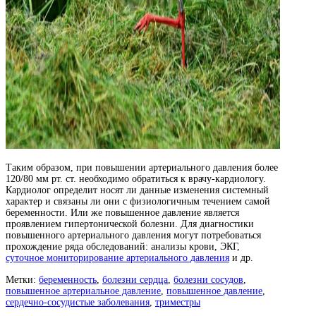
Таким образом, при повышении артериального давления более
120/80 мм рт. ст. необходимо обратиться к врачу-кардиологу.
Кардиолог определит носят ли данные изменения системный
характер и связаны ли они с физиологичным течением самой
беременности. Или же повышенное давление является
проявлением гипертонической болезни. Для диагностики
повышенного артериального давления могут потребоваться
прохождение ряда обследований: анализы крови, ЭКГ,
суточное мониторирование артериального давления
и др.
Метки:
беременность
,
болезни сердца
,
болезни сосудов
,
повышенное артериальное давление
,
повышенное давление
,
сердечно-сосудистые заболевания
,
триместры