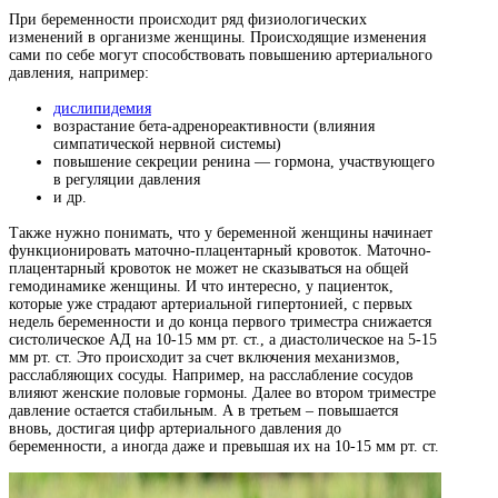
При беременности происходит ряд физиологических
изменений в организме женщины. Происходящие изменения
сами по себе могут способствовать повышению артериального
давления, например:
дислипидемия
возрастание бета-адренореактивности (влияния
симпатической нервной системы)
повышение секреции ренина — гормона, участвующего
в регуляции давления
и др.
Также нужно понимать, что у беременной женщины начинает
функционировать маточно-плацентарный кровоток. Маточно-
плацентарный кровоток не может не сказываться на общей
гемодинамике женщины. И что интересно, у пациенток,
которые уже страдают артериальной гипертонией, с первых
недель беременности и до конца первого триместра снижается
систолическое АД на 10-15 мм рт. ст., а диастолическое на 5-15
мм рт. ст. Это происходит за счет включения механизмов,
расслабляющих сосуды. Например, на расслабление сосудов
влияют женские половые гормоны. Далее во втором триместре
давление остается стабильным. А в третьем – повышается
вновь, достигая цифр артериального давления до
беременности, а иногда даже и превышая их на 10-15 мм рт. ст.