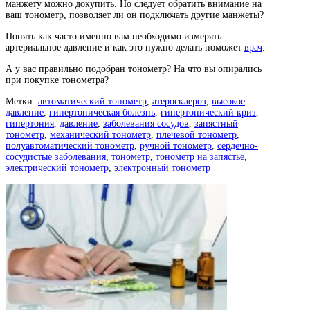
манжету можно докупить. Но следует обратить внимание на
ваш тонометр, позволяет ли он подключать другие манжеты?
Понять как часто именно вам необходимо измерять
артериальное давление и как это нужно делать поможет
врач
.
А у вас правильно подобран тонометр? На что вы опирались
при покупке тонометра?
Метки:
автоматический тонометр
,
атеросклероз
,
высокое
давление
,
гипертоническая болезнь
,
гипертонический криз
,
гипертония
,
давление
,
заболевания сосудов
,
запястный
тонометр
,
механический тонометр
,
плечевой тонометр
,
полуавтоматический тонометр
,
ручной тонометр
,
сердечно-
сосудистые заболевания
,
тонометр
,
тонометр на запястье
,
электрический тонометр
,
электронный тонометр