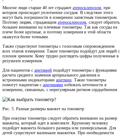
Многие люди старше 40 лет страдают
атеросклерозом
, при
котором происходит уплотнение сосудов. В следствие этого
могут быть погрешности в измерении запястным тонометром.
Поэтому людям, страдающим
атеросклерозом
, следует обратить
большее внимание на плечевые тонометры. Так как сосуды на
плече более крупные, и поэтому измерения в этой области
окажутся более точными.
Также существуют тонометры с голосовым сопровождением
всех этапов измерения. Такие тонометры подойдут для людей с
плохим зрением. Кому трудно разглядеть цифры полученные в
результате измерения.
Для пациентов с
аритмией
подойдут тонометры с функциями
расчета среднего значения артериального давления и
встроенными индикаторами
аритмии
. Такие тонометры
помогут пациентам с
аритмиями
избежать неточности в
измерении, связанных, с нерегулярным ритмом сердцебиения.
Рис. 5. Разные размеры манжет на тонометр
При покупке тонометра следует обратить внимание на размер
манжеты, который идет в комплекте. Крупному человеку
подойдет манжета большого размера или универсальная. Для
детей существуют маленькие манжетки. При необходимости