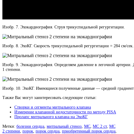
Изобр. 7. Эхокардиография. Струя трикуспидальной регургитации.
Изобр. 8. ЭхоКГ. Скорость трикуспидальной регургитации = 284 см/сек.
Изобр. 9. Эхокардиография. Определяем давление в легочной артерии. 
1 степени.
Изобр. 10. ЭхоКГ. Имеющиеся полученные данные — средний градиент дав
Также Вас могут заинтересовать следующие статьи:
Створки и сегменты митрального клапана
Измерение клапанной недостаточности по методу PISA
Пролапс митрального клапана на ЭхоКГ
Метки:
болезни сердца
,
митральный стеноз
,
МС
,
МС 2 ст
,
МС
2 степени
,
порок
,
порок сердца
,
приобретенный порок сердца
,