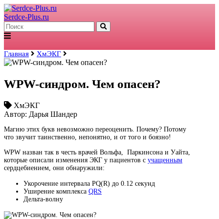
Serdce-Plus.ru
Главная
ХмЭКГ
WPW-синдром. Чем опасен?
ХмЭКГ
Автор: Дарья Шандер
Магию этих букв невозможно переоценить. Почему? Потому
что звучит таинственно, непонятно, и от того и боязно!
WPW назван так в честь врачей Вольфа, Паркинсона и Уайта,
которые описали изменения ЭКГ у пациентов с
учащенным
сердцебиением, они обнаружили:
Укорочение интервала PQ(R) до 0.12 секунд
Уширение комплекса
QRS
Дельта-волну