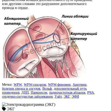
или другими словами это разрушение дополнительного
провода в сердце.
Метки:
WPW
,
WPW-синдром
,
WPW-феномен
,
Аритмии
,
болезни сердца и сосудов
,
Вольф
,
дополнительный путь
проведения
,
ДПП
,
Паркинсон
,
радиочастотная аблация
,
РЧА
,
сердечно-сосудистые заболевания
,
Уайт
,
ЭКГ
,
ЭФИ
ЭКГ