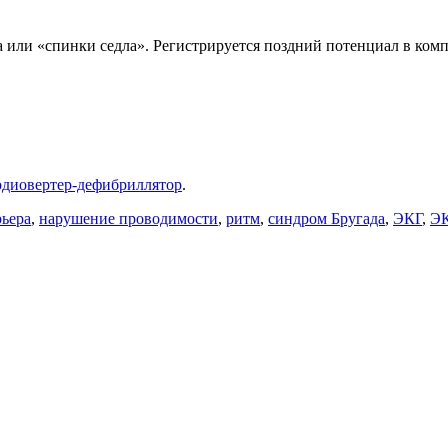
а или «спинки седла». Регистрируется поздний потенциал в ком
рдиовертер-дефибриллятор
.
рьера
,
нарушение проводимости
,
ритм
,
синдром Бругада
,
ЭКГ
,
ЭК