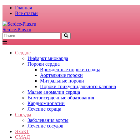
Главная
Все статьи
Serdce-Plus.ru
Сердце
Инфаркт миокарда
Пороки сердца
Врожденные пороки сердца
Аортальные пороки
Митральные пороки
Пороки трикуспидального клапана
Малые аномалии сердца
Внутрисердечные образования
Кардиомиопатии
Лечение сердца
Сосуды
Заболевания аорты
Лечение сосудов
ЭхоКГ
СМАД