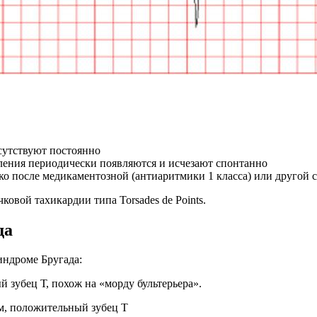
сутствуют постоянно
ения периодически появляются и исчезают спонтанно
 после медикаментозной (антиаритмики 1 класса) или другой 
вой тахикардии типа Torsades de Points.
да
индроме Бругада:
й зубец Т, похож на «морду бультерьера».
мм, положительный зубец Т