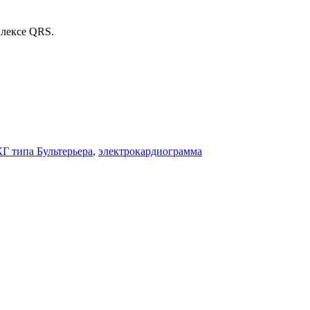
плексе QRS.
Г типа Бультерьера
,
электрокардиограмма