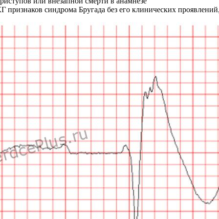
иступов или внезапной смерти в анамнезе
 признаков синдрома Бругада без его клинических проявлений