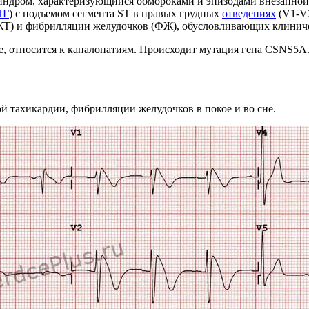
ндром, характеризующийся обмороками и эпизодами внезапной с
ПГ
) с подъемом сегмента ST в правых грудных
отведениях
(V1-V3
Т) и фибрилляции желудочков (ФЖ), обусловливающих клиниче
 относится к каналопатиям. Происходит мутация гена CSNS5A. Т
 тахикардии, фибрилляции желудочков в покое и во сне.