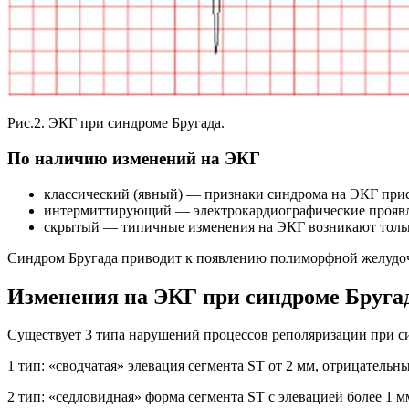
Рис.2. ЭКГ при синдроме Бругада.
По наличию изменений на ЭКГ
классический (явный) — признаки синдрома на ЭКГ при
интермиттирующий — электрокардиографические проявл
скрытый — типичные изменения на ЭКГ возникают только
Синдром Бругада приводит к появлению полиморфной желудочко
Изменения на ЭКГ при синдроме Бруга
Существует 3 типа нарушений процессов реполяризации при с
1 тип: «сводчатая» элевация сегмента ST от 2 мм, отрицательны
2 тип: «седловидная» форма сегмента ST с элевацией более 1 