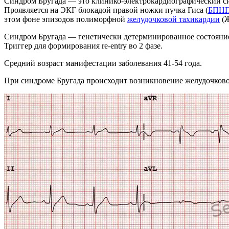
Синдром Бругада — это клинико-электрокардиографический си
Проявляется на ЭКГ блокадой правой ножки пучка Гиса (
БПН
этом фоне эпизодов полиморфной
желудочковой тахикардии
(Ж
Синдром Бругада — генетически детерминированное состояние,
Триггер для формирования re-entry во 2 фазе.
Средний возраст манифестации заболевания 41-54 года.
При синдроме Бругада происходит возникновение желудочковой