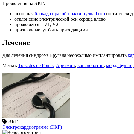
Проявления на ЭКГ:
неполная
блокада правой ножки пучка Гиса
по типу свод
отклонение электрической оси сердца влево
проявляется в V1, V2
признаки могут быть приходящими
Лечение
Для лечения синдрома Бругада необходимо имплантировать
ка
Метки:
Torsades de Points
,
Аритмии
,
каналопатии
,
морда бульте
ЭКГ
Электрокардиограмма (ЭКГ)