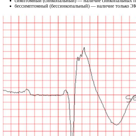
симптомный (синкопальный) — наличие синкопальных пр
бессимптомный (бессинкопальный) — наличие только ЭКГ