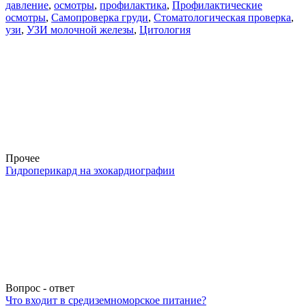
давление
,
осмотры
,
профилактика
,
Профилактические
осмотры
,
Самопроверка груди
,
Стоматологическая проверка
,
узи
,
УЗИ молочной железы
,
Цитология
Прочее
Гидроперикард на эхокардиографии
Вопрос - ответ
Что входит в средиземноморское питание?