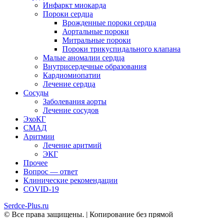
Инфаркт миокарда
Пороки сердца
Врожденные пороки сердца
Аортальные пороки
Митральные пороки
Пороки трикуспидального клапана
Малые аномалии сердца
Внутрисердечные образования
Кардиомиопатии
Лечение сердца
Сосуды
Заболевания аорты
Лечение сосудов
ЭхоКГ
СМАД
Аритмии
Лечение аритмий
ЭКГ
Прочее
Вопрос — ответ
Клинические рекомендации
COVID-19
Serdce-Plus.ru
© Все права защищены. | Копирование без прямой